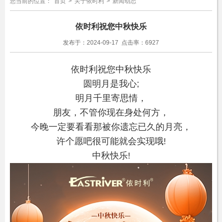
您当前的位置：
首页
>
关于依时利
>
新闻动态
依时利祝您中秋快乐
发布于：2024-09-17 点击率：6927
依时利祝您中秋快乐
圆明月是
我心;
明月千里寄思情
，
朋友，不管你现在身处何方，
今晚一定要看看那被你遗忘已久
的月亮，
许个愿吧很可能就会
实现哦!
中秋快乐!